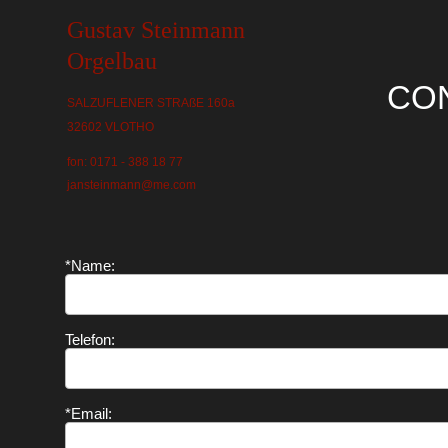
Gustav Steinmann
Orgelbau
CO
SALZUFLENER STRAßE 160a
32602 VLOTHO
fon: 0171 - 388 18 77
jansteinmann@me.com
*Name:
Telefon:
*Email: